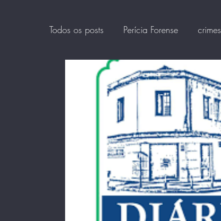
Todos os posts
Perícia Forense
crimes
HUMINT
fakenews
Offender pro
crimes de conteúdo
Consumo digita
Psicologia Forense
Trumans
mod
pedofilicos psicopatas
Exploração se