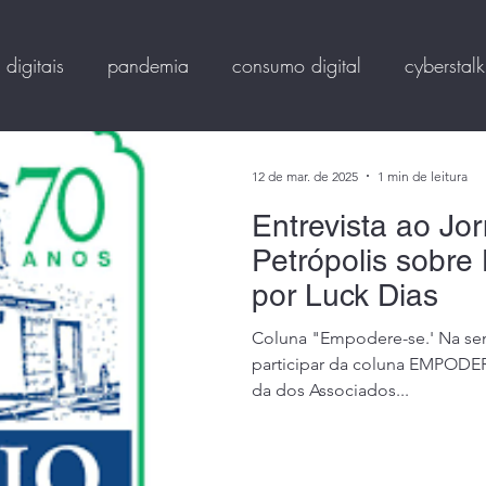
 digitais
pandemia
consumo digital
cyberstalk
filing
Criminal Profiling
psicologia forense
Psi
12 de mar. de 2025
1 min de leitura
Entrevista ao Jor
l
LGPD
Marco Civil
Big Data
usabilidade
Petrópolis sobre
por Luck Dias
us operandi
forensemobile
predadores sexuais infa
Coluna "Empodere-se.' Na semana passada tive a alegria de
participar da coluna EMPODE
da dos Associados...
xual infantil
psicopatas
incesto e estupro