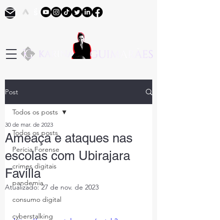
Post
Todos os posts
30 de mar. de 2023
Todos os posts
Ameaça e ataques nas
Perícia Forense
escolas com Ubirajara
crimes digitais
Favilla
pandemia
Atualizado:
27 de nov. de 2023
consumo digital
cyberstalking