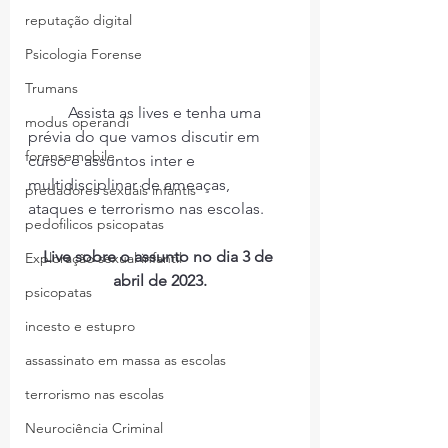
reputação digital
Psicologia Forense
Trumans
	Assista as lives e tenha uma 
modus operandi
prévia do que vamos discutir em 
forensemobile
curso e assuntos inter e 
multidisciplinar de ameaças, 
predadores sexuais infantis
ataques e terrorismo nas escolas.
pedofilicos psicopatas
Live sobre o assunto no dia 3 de 
Exploração sexual infantil
abril de 2023.
psicopatas
incesto e estupro
assassinato em massa as escolas
terrorismo nas escolas
Neurociência Criminal