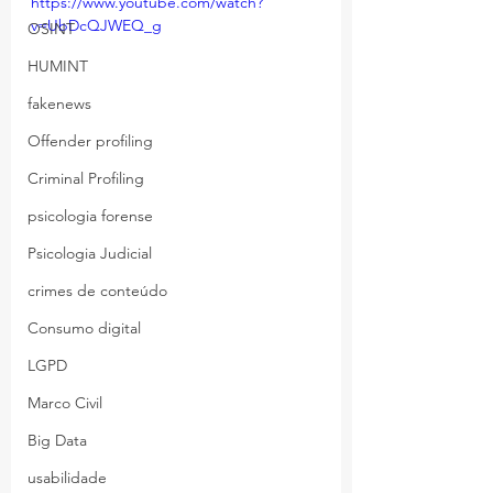
https://www.youtube.com/watch?
v=UbDcQJWEQ_g
OSINT
HUMINT
fakenews
Offender profiling
Criminal Profiling
psicologia forense
Psicologia Judicial
crimes de conteúdo
Consumo digital
LGPD
Marco Civil
Big Data
usabilidade