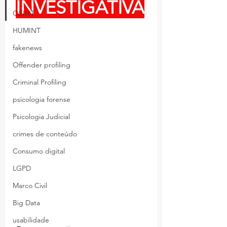
INVESTIGATIVA
OSINT
HUMINT
fakenews
Offender profiling
Criminal Profiling
psicologia forense
Psicologia Judicial
crimes de conteúdo
Consumo digital
LGPD
Marco Civil
Big Data
usabilidade