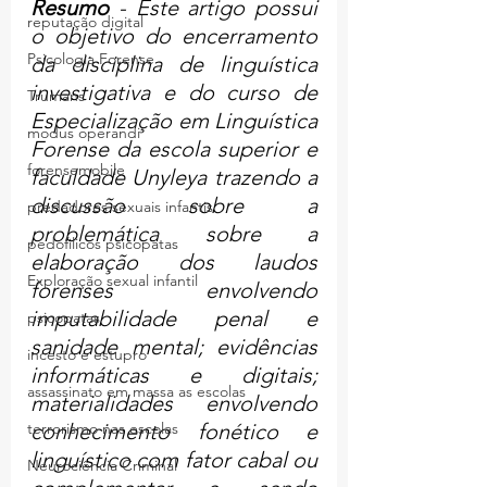
Resumo
 - Este artigo possui 
reputação digital
o objetivo do encerramento 
Psicologia Forense
da disciplina de linguística 
investigativa e do curso de 
Trumans
Especialização em Linguística 
modus operandi
Forense da escola superior e 
forensemobile
faculdade Unyleya trazendo a 
discussão sobre a 
predadores sexuais infantis
problemática sobre a 
pedofilicos psicopatas
elaboração dos laudos 
Exploração sexual infantil
forenses envolvendo 
imputabilidade penal e 
psicopatas
sanidade mental; evidências 
incesto e estupro
informáticas e digitais; 
assassinato em massa as escolas
materialidades envolvendo 
terrorismo nas escolas
conhecimento fonético e 
linguístico com fator cabal ou 
Neurociência Criminal