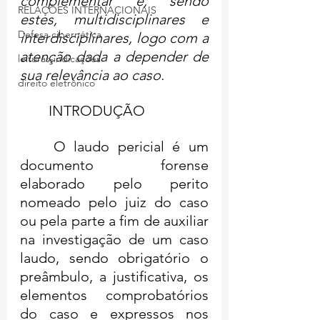
complementar e, sendo 
RELAÇÕES INTERNACIONAIS
estes, multidisciplinares e 
Defesa cibernética
interdisciplinares, logo com a 
atenção dada a depender de 
leituras-indicações
sua relevância ao caso.
direito eletrônico
	INTRODUÇÃO
	O laudo pericial é um 
documento forense 
elaborado pelo perito 
nomeado pelo juiz do caso 
ou pela parte a fim de auxiliar 
na investigação de um caso 
laudo, sendo obrigatório o 
preâmbulo, a justificativa, os 
elementos comprobatórios 
do caso e expressos nos 