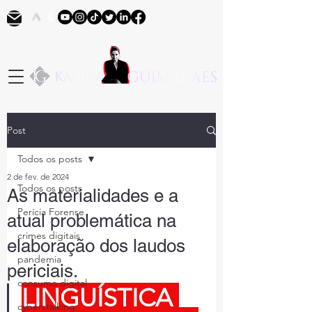
Post
Todos os posts
2 de fev. de 2024
Todos os posts
As materialidades e a
Perícia Forense
atual problemática na
crimes digitais
elaboração dos laudos
pandemia
periciais.
consumo digital
LINGUÍSTICA 
cyberstalking