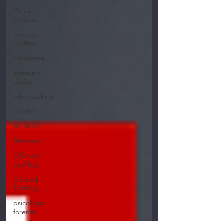
Perícia
Forense
crimes
digitais
pandemia
consumo
digital
cyberstalking
OSINT
HUMINT
fakenews
Offender
profiling
Criminal
Profiling
psicologia
forense