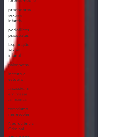
forensemobile
predadores
sexuais
infantis
pedofilicos
psicopatas
Exploração
sexual
infantil
psicopatas
incesto e
estupro
assassinato
em massa
as escolas
terrorismo
nas escolas
Neurociência
Criminal