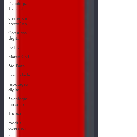
Psicologia
Judicial
crimes de
conteúdo
Consumo
digital
LGPD
Marco Civil
Big Data
usabilidade
reputação
digital
Psicologia
Forense
Trumans
modus
operandi