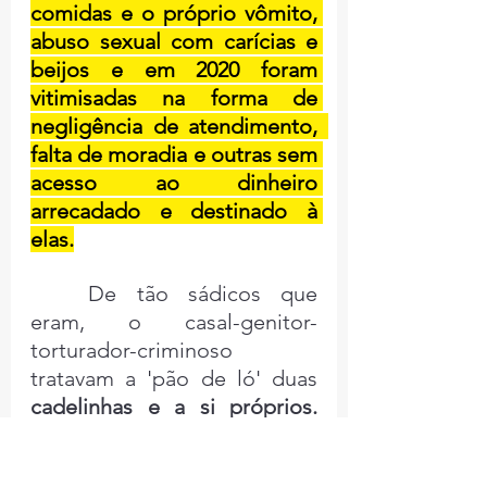
comidas e o próprio vômito, 
abuso sexual com carícias e 
beijos e em 2020 foram 
vitimisadas na forma de 
negligência de atendimento,  
falta de moradia e outras sem 
acesso ao dinheiro 
arrecadado e destinado à 
elas.
	De tão sádicos que 
eram, o casal-genitor-
torturador-criminoso 
tratavam a 'pão de ló' duas 
cadelinhas e a si próprios. 
Uma vez por dia
, 
separadamente e em pé, na 