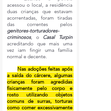
acessou o local, a residência 
duas crianças que estavam 
acorrentadas, foram tiradas 
das correntes pelos 
genitores-torturadores-
criminosos
, o 
Casal Turpin
acreditando que mais uma 
vez iam fingir uma família 
normal e decente.
Nas adoções feitas após 
a saída do cárcere, algumas 
crianças foram agredidas 
fisicamente pelo corpo e 
rosto utilizando objetos 
comuns de surras, torturas 
como comer excessivamente 