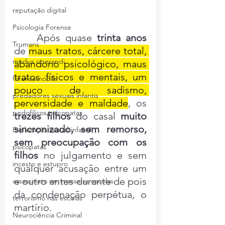
reputação digital
Psicologia Forense
	Após quase 
trinta anos
Trumans
de 
maus tratos, cárcere total, 
modus operandi
abandono psicológico, maus 
tratos físicos e mentais, um 
forensemobile
pouco de sadismo, 
predadores sexuais infantis
perversidade e maldade
, os 
pedofilicos psicopatas
trezes filhos 
do casal 
muito 
sincronizado, sem remorso, 
Exploração sexual infantil
sem preocupação com os 
psicopatas
filhos
 no julgamento e sem 
incesto e estupro
qualquer acusação entre um 
e outro antes durante de pois 
assassinato em massa as escolas
da condenação perpétua, o 
terrorismo nas escolas
martírio.
Neurociência Criminal