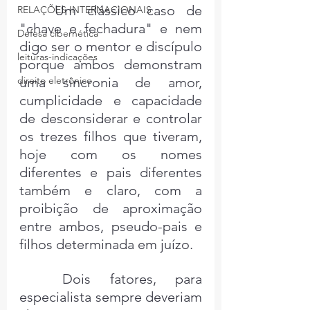
	Um clássico caso de 
RELAÇÕES INTERNACIONAIS
"chave e fechadura" e nem 
Defesa cibernética
digo ser o mentor e discípulo 
leituras-indicações
porque ambos demonstram 
direito eletrônico
uma sincronia de amor, 
cumplicidade e capacidade 
de desconsiderar e controlar 
os trezes filhos que tiveram, 
hoje com os nomes 
diferentes e pais diferentes 
também e claro, com a 
proibição de aproximação 
entre ambos, pseudo-pais e 
filhos determinada em juízo.
	Dois fatores, para 
especialista sempre deveriam 