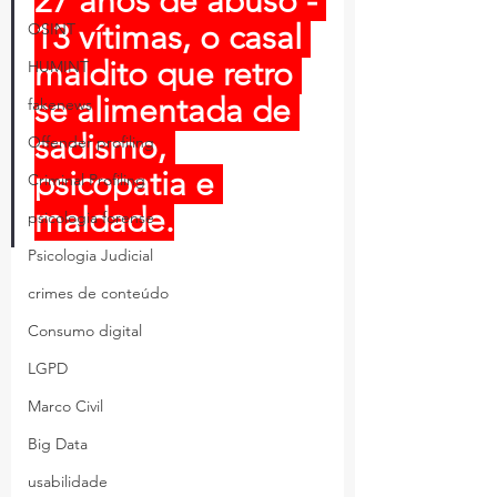
27 anos de abuso - 
13 vítimas, o casal 
OSINT
maldito que retro 
HUMINT
se alimentada de 
fakenews
sadismo, 
Offender profiling
psicopatia e 
Criminal Profiling
maldade.
psicologia forense
Psicologia Judicial
crimes de conteúdo
Consumo digital
LGPD
Marco Civil
Big Data
usabilidade