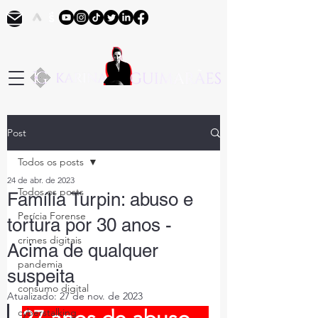
Post
Todos os posts
24 de abr. de 2023
Todos os posts
Família Turpin: abuso e
Perícia Forense
tortura por 30 anos -
crimes digitais
Acima de qualquer
pandemia
suspeita
consumo digital
Atualizado:
27 de nov. de 2023
cyberstalking