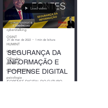
Perícia Forense
crimes digitais
Load video
pandemia
consumo digital
cyberstalking
OSINT
21 de mar. de 2022
1 min de leitura
HUMINT
SEGURANÇA DA
fakenews
Offender
INFORMAÇÃO E
profiling
FORENSE DIGITAL
Criminal Profiling
psicologia
FORENSE DIGITAL DO FUTURO
forense
#EDISONFONTES #SERIEPENSEDIGITAL
Psicologia Judicial
Temp 01 | Episódio 3 - "Cyber Forensics e
crimes de
Tendências", com Especialista em...
conteúdo
Consumo digital