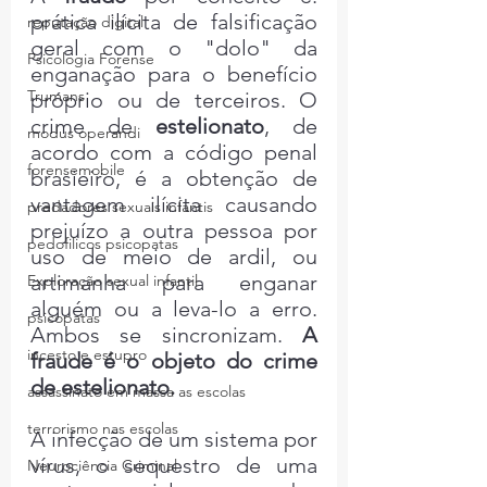
prática ilícita de falsificação 
reputação digital
geral com o "dolo" da 
Psicologia Forense
enganação para o benefício 
Trumans
próprio ou de terceiros. O 
crime de 
estelionato
, de 
modus operandi
acordo com a código penal 
forensemobile
brasieiro, é a obtenção de 
vantagem ilícita causando 
predadores sexuais infantis
prejuízo a outra pessoa por 
pedofilicos psicopatas
uso de meio de ardil, ou 
artimanha para enganar 
Exploração sexual infantil
alguém ou a leva-lo a erro. 
psicopatas
Ambos se sincronizam. 
A 
incesto e estupro
fraude é o objeto do crime 
de estelionato.
assassinato em massa as escolas
terrorismo nas escolas
A infecção de um sistema por 
vírus, o sequestro de uma 
Neurociência Criminal