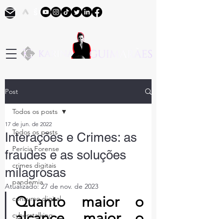
Post
Todos os posts
17 de jun. de 2022
Todos os posts
Interações e Crimes: as
Perícia Forense
fraudes e as soluções
crimes digitais
milagrosas
pandemia
Atualizado:
27 de nov. de 2023
Quanto maior o 
consumo digital
alcance, maior o 
cyberstalking