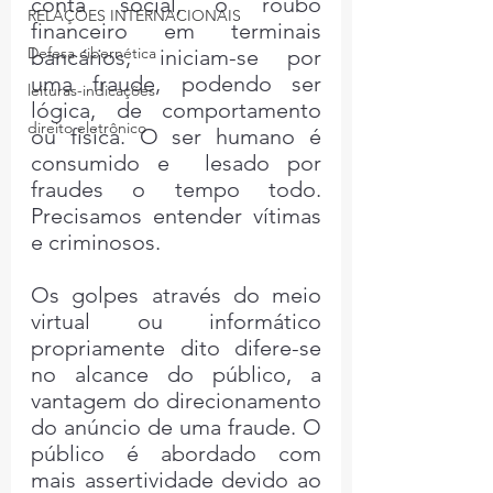
conta social, o roubo 
RELAÇÕES INTERNACIONAIS
financeiro em terminais 
Defesa cibernética
bancários, iniciam-se por 
uma fraude, podendo ser 
leituras-indicações
lógica, de comportamento 
direito eletrônico
ou física. O ser humano é 
consumido e  lesado por 
fraudes o tempo todo. 
Precisamos entender vítimas 
e criminosos.
Os golpes através do meio 
virtual ou informático 
propriamente dito difere-se 
no alcance do público, a 
vantagem do direcionamento 
do anúncio de uma fraude. O 
público é abordado com 
mais assertividade devido ao 