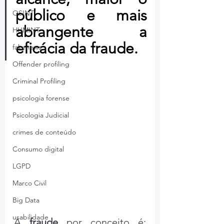
público e mais 
OSINT
abrangente a 
HUMINT
eficácia da fraude.
fakenews
Offender profiling
Criminal Profiling
psicologia forense
Psicologia Judicial
crimes de conteúdo
Consumo digital
LGPD
Marco Civil
Big Data
usabilidade
A 
fraude
 por conceito é: 