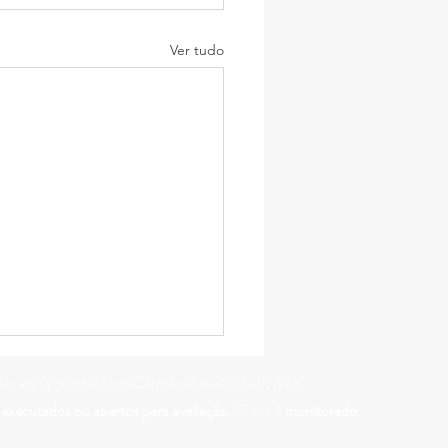
Ver tudo
 library (youtube.com/CarmenMariaOficial), Wix.
 executados ou abertos para avaliação.
O site é
monitorado
.