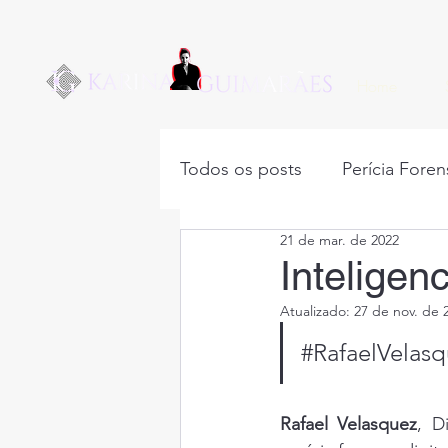
Home
Todos os posts
Perícia Foren
21 de mar. de 2022
OSINT
HUMINT
fa
Inteligenc
Atualizado:
27 de nov. de 
Psicologia Judicial
crim
#RafaelVelas
usabilidade
reputação di
Rafael Velasquez
, D