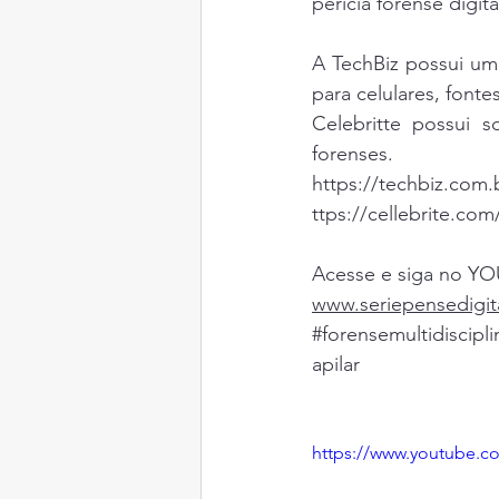
perícia forense digit
forensemobile
predadore
A TechBiz possui um 
para celulares, font
Celebritte possui so
psicopatas
incesto e es
forenses.  
https://techbiz.com.
ttps://cellebrite.com
Acesse e siga no Y
www.seriepensedigit
#forensemultidiscipli
apilar
https://www.youtube.