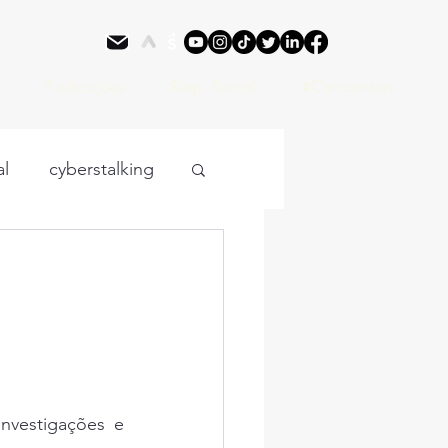
Publicações
Resp. Social
#Campanhas
al
cyberstalking
psicologia forense
co Civil
Big Data
perandi
nvestigações e 