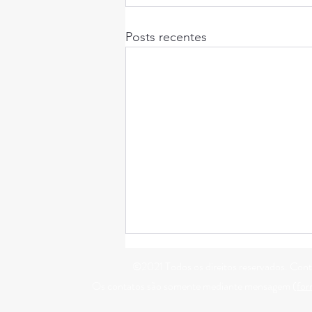
Posts recentes
©2021 Todos os direitos reservados. Con
Os contatos são somente mediante mensagem (
for