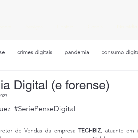
Sobre
Serviços
Contato
Canais
Na mídia
se
crimes digitais
pandemia
consumo digit
kenews
Offender profiling
Criminal Profiling
ia Digital (e forense)
2023
es de conteúdo
Consumo digital
LGPD
Mar
quez
#SeriePenseDigital
gital
Psicologia Forense
Trumans
modus o
iretor de Vendas da empresa 
TECHBIZ
, atuante em i