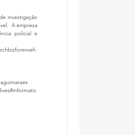
ração sexual infantil
de investigação 
vel.  A empresa 
cia policial e 
mo nas escolas
techbizforense
h
naguimaraes  
lives
#informatic