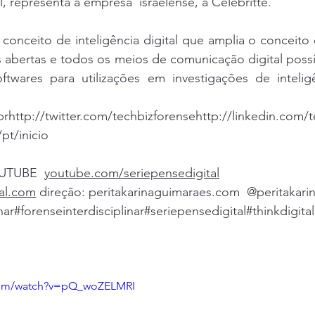
al, representa a empresa  israelense, a Celebritte.
s sexuais infantis
pedofilicos psicopatas
Explo
conceito de inteligência digital que amplia o conceito 
es abertas e todos os meios de comunicação digital possí
ftwares para utilizações em investigações de inteligên
tupro
assassinato em massa as escolas
terroris
br
http://twitter.com/techbizforense
http://linkedin.com/
/pt/inicio
OUTUBE  
youtube.com/seriepensedigital
al.com
 direção: peritakarinaguimaraes.com  @peritakari
nar
#forenseinterdisciplinar
#seriepensedigital
#thinkdigital
com/watch?v=pQ_woZELMRI