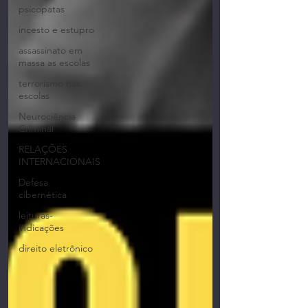
psicopatas
incesto e estupro
assassinato em
massa as escolas
terrorismo nas
escolas
Neurociência
Criminal
RELAÇÕES
INTERNACIONAIS
Defesa
cibernética
leituras-
indicações
direito eletrônico