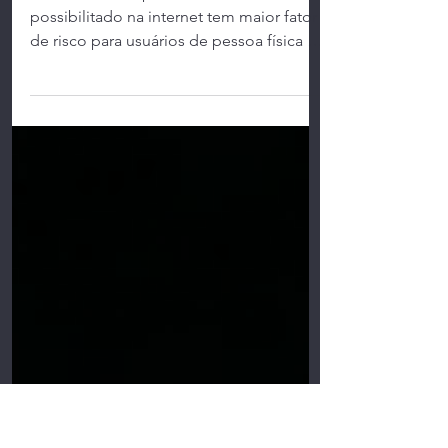
A alta exposição na
rede.
O fatos da transparência radical
possibilitado na internet tem maior fator
de risco para usuários de pessoa física do
que benefícios....