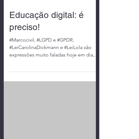
10 de out. de 2021
1 min de leitura
Educação digital: é
preciso!
#Marcocivil, #LGPD e #GPDR,
#LeiCarolinaDickmann e #LeiLola são
expressões muito faladas hoje em dia,
porém poucos conhecidas e...