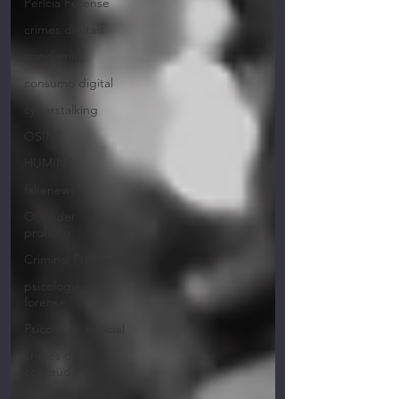
Perícia Forense
crimes digitais
pandemia
consumo digital
cyberstalking
OSINT
HUMINT
fakenews
Offender
profiling
Criminal Profiling
psicologia
forense
Psicologia Judicial
crimes de
conteúdo
Consumo digital