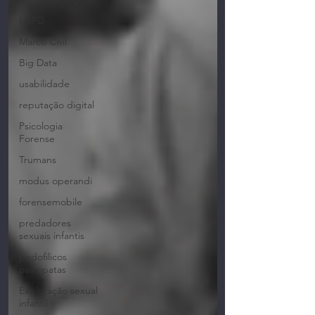
LGPD
Marco Civil
Big Data
usabilidade
reputação digital
Psicologia
Forense
Trumans
modus operandi
forensemobile
predadores
sexuais infantis
pedofilicos
psicopatas
Exploração sexual
infantil