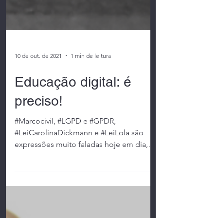
10 de out. de 2021
1 min de leitura
Educação digital: é
preciso!
#Marcocivil, #LGPD e #GPDR,
#LeiCarolinaDickmann e #LeiLola são
expressões muito faladas hoje em dia,
porém poucos conhecidas e...