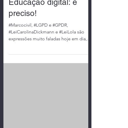
Educação digital: é
preciso!
#Marcocivil, #LGPD e #GPDR,
#LeiCarolinaDickmann e #LeiLola são
expressões muito faladas hoje em dia,
porém poucos conhecidas e...