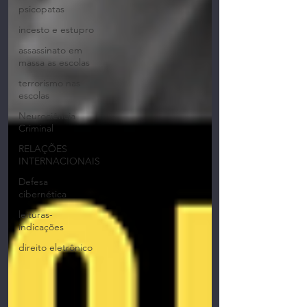
psicopatas
incesto e estupro
assassinato em
massa as escolas
terrorismo nas
escolas
Neurociência
Criminal
RELAÇÕES
INTERNACIONAIS
Defesa
cibernética
leituras-
indicações
direito eletrônico