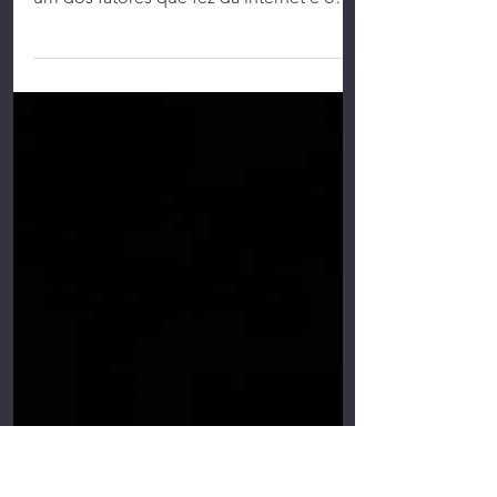
O termo UX, que significa User
Experience (experiência do usuário), é
um dos fatores que fez da internet e o
acesso mobile crescer de...