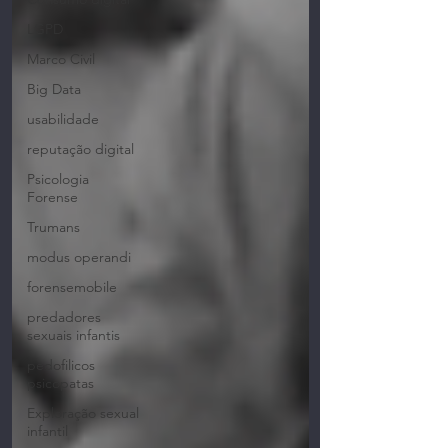
LGPD
Marco Civil
Big Data
usabilidade
reputação digital
Psicologia
Forense
Trumans
modus operandi
forensemobile
predadores
sexuais infantis
pedofilicos
psicopatas
Exploração sexual
infantil