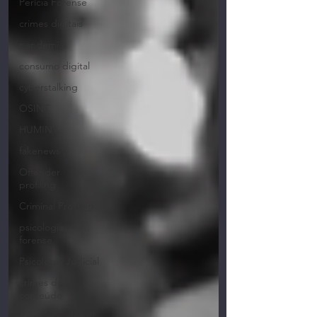
Perícia Forense
crimes digitais
pandemia
consumo digital
cyberstalking
OSINT
HUMINT
fakenews
Offender
profiling
Criminal Profiling
psicologia
forense
Psicologia Judicial
crimes de
conteúdo
Consumo digital