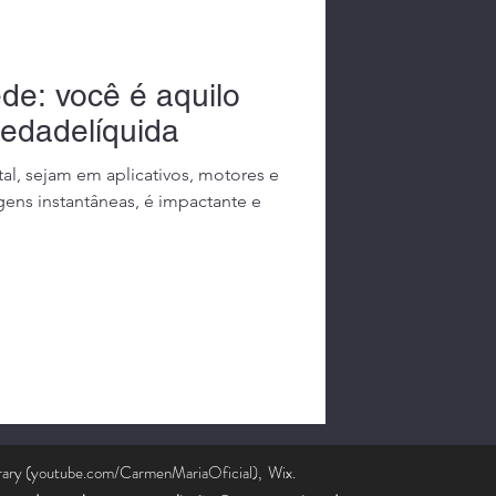
de: você é aquilo
edadelíquida
al, sejam em aplicativos, motores e
ns instantâneas, é impactante e
brary (youtube.com/CarmenMariaOficial), Wix.