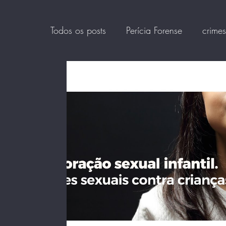
Todos os posts
Perícia Forense
crimes
HUMINT
fakenews
Offender pro
crimes de conteúdo
Consumo digita
Psicologia Forense
Trumans
mod
pedofilicos psicopatas
Exploração se