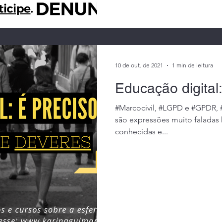
rrorismo nas escolas
10 de out. de 2021
1 min de leitura
Educação digital:
#Marcocivil, #LGPD e #GPDR, 
são expressões muito faladas
conhecidas e...