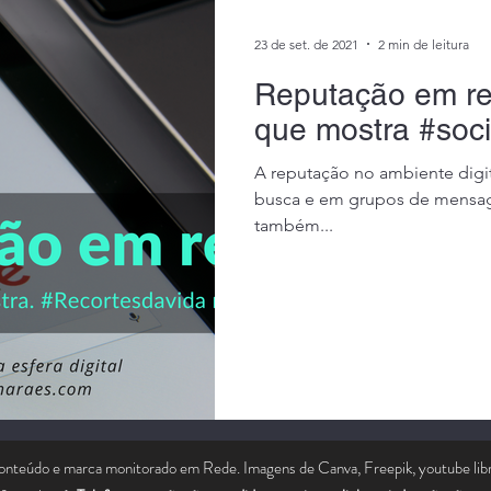
23 de set. de 2021
2 min de leitura
Reputação em re
que mostra #soci
A reputação no ambiente digit
busca e em grupos de mensage
também...
onteúdo e marca monitorado em Rede. Imagens de Canva, Freepik, youtube li